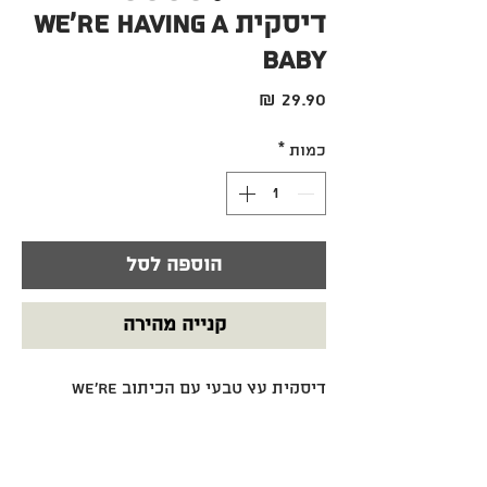
דיסקית We're Having A
Baby
מחיר
כמות
*
הוספה לסל
קנייה מהירה
דיסקית עץ טבעי עם הכיתוב We're
Having A Baby "אנחנו בהריון", אידיאלית
לצילום ולהכרזת ההריון.