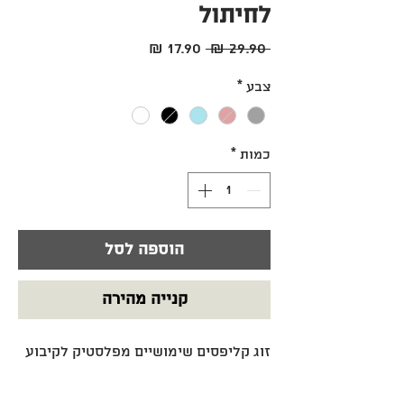
לחיתול
מחיר
מחיר
 ‏29.90 ‏₪ 
רגיל
מבצע
צבע
*
כמות
*
הוספה לסל
קנייה מהירה
זוג קליפסים שימושיים מפלסטיק לקיבוע
שמיכת טטרא / צעצוע ועוד על גבי
העגלה, הסלקל, העריסה, המיטה, הלול או