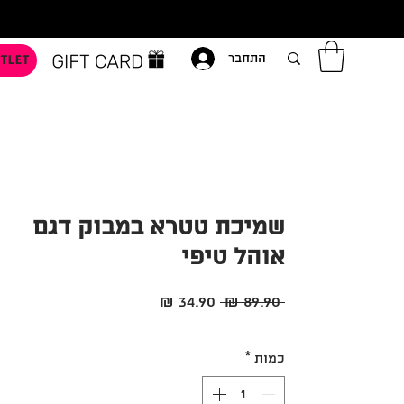
TLET
התחבר
שמיכת טטרא במבוק דגם
אוהל טיפי
מחיר
מחיר
 ‏89.90 ‏₪ 
רגיל
מבצע
כמות
*